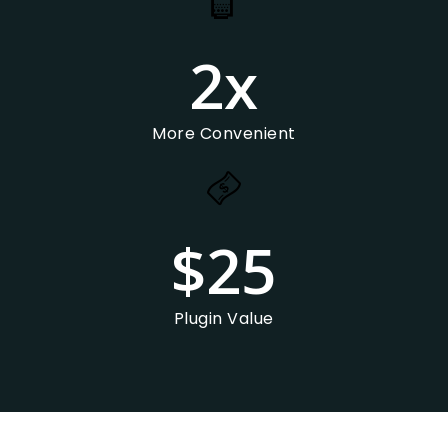
2
x
More Convenient
$
25
Plugin Value