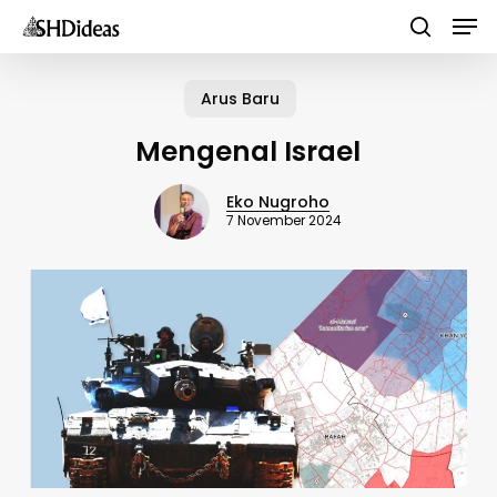
Men
Skip
to
search
main
Arus Baru
content
Mengenal Israel
Eko Nugroho
7 November 2024