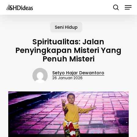
Men
Skip
to
search
main
Seni Hidup
content
Spiritualitas: Jalan
Penyingkapan Misteri Yang
Penuh Misteri
Setyo Hajar Dewantoro
26 Januari 2026