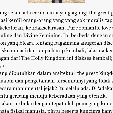
g selalu ada cerita cinta yang agung; the great p
si kerdil orang-orang yang yang sok moralis tap
 kekotoran, ketidakselarasan. Pure romantic love
line dan Divine Feminine. Ini berbeda dengan s
on yang bicara tentang bagaimana anugerah dis
iskriminasi dan tanpa harap kembali, laksana ker
ungan dari The Holly Kingdom ini diakses kembali
ya.
yang dibutuhkan dalam arsitektur the great king
uatan dan pengetahuan tersembunyi yang tidak 
ecara monumental jejak2 itu selalu ada. Di ‘ada
pintu gerbang menuju keberadaan yang otentik.
a akan terbuka dengan tepat oleh pemegang kunci
mata fisikal manusia, pintu beserta kuncinya han