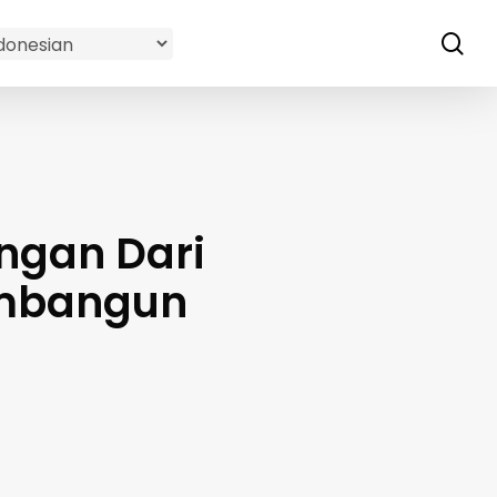
se
ngan Dari
embangun