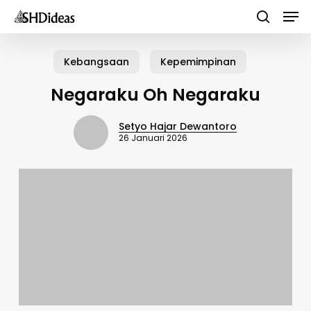
Men
Skip
to
search
main
Kebangsaan
Kepemimpinan
content
Negaraku Oh Negaraku
Setyo Hajar Dewantoro
26 Januari 2026