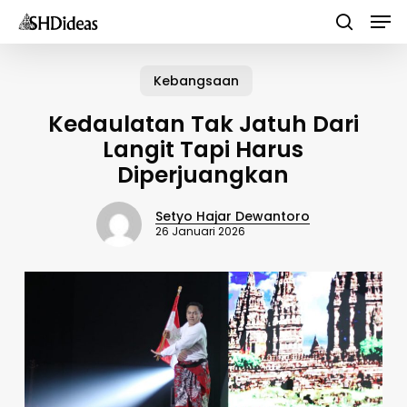
Men
Skip
to
search
main
Kebangsaan
content
Kedaulatan Tak Jatuh Dari
Langit Tapi Harus
Diperjuangkan
Setyo Hajar Dewantoro
26 Januari 2026