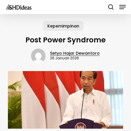
Men
Skip
to
search
main
Kepemimpinan
content
Post Power Syndrome
Setyo Hajar Dewantoro
26 Januari 2026