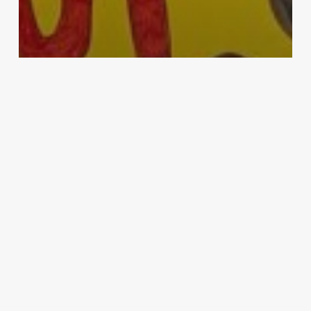
Arus Baru
Akankah Kejahatan Plandemi
Covid-19 Terbongkar?
Eko Nugroho
31 Januari 2025