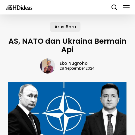
Men
Skip
to
search
main
Arus Baru
content
AS, NATO dan Ukraina Bermain
Api
Eko Nugroho
28 September 2024